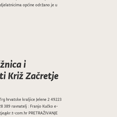
 djelatnicima općine održano je u
žnica i
ti Križ Začretje
Trg hrvatske kraljice Jelene 2 49223
28 389 ravnatelj : Franjo Kučko e-
cretje@kr.t-com.hr PRETRAŽIVANJE