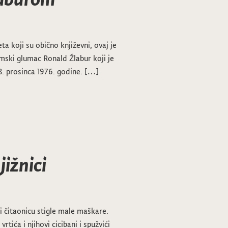
ta koji su obično književni, ovaj je
mski glumac Ronald Žlabur koji je
8. prosinca 1976. godine. […]
ižnici
i čitaonicu stigle male maškare.
rtića i njihovi cicibani i spužvići