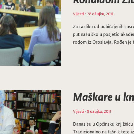
Vijesti
· 28 ožujka, 2011
Za razliku od uobičajenih susre
put našu školu posjetio akade
rodom iz Oroslavja. Rođen je 
Maškare u knj
Vijesti
· 8 ožujka, 2011
Danas su u Općinsku knjižnicu 
Tradicionalno na fašnik tete iz v