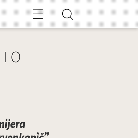
RIO
ijera
rvenkapič”