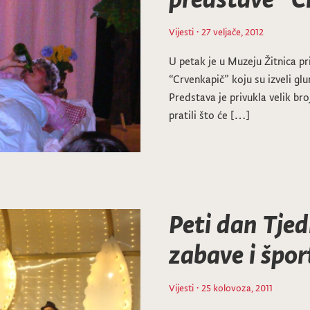
Vijesti
· 27 veljače, 2012
U petak je u Muzeju Žitnica p
“Crvenkapič” koju su izveli gl
Predstava je privukla velik br
pratili što će […]
Peti dan Tjed
zabave i špor
Vijesti
· 25 kolovoza, 2011