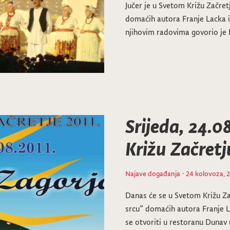
Jučer je u Svetom Križu Začret
domaćih autora Franje Lacka i
njihovim radovima govorio je D
Srijeda, 24.0
Križu Začretj
Najave događanja
· 24 kolovoza, 2
Danas će se u Svetom Križu Zač
srcu” domaćih autora Franje La
se otvoriti u restoranu Dunav