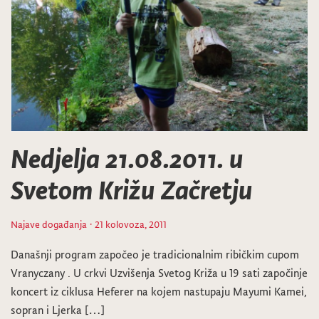
Nedjelja 21.08.2011. u
Svetom Križu Začretju
Najave događanja
· 21 kolovoza, 2011
Današnji program započeo je tradicionalnim ribičkim cupom
Vranyczany . U crkvi Uzvišenja Svetog Križa u 19 sati započinje
koncert iz ciklusa Heferer na kojem nastupaju Mayumi Kamei,
sopran i Ljerka […]