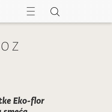
VOZ
tke Eko-flor
u smeća