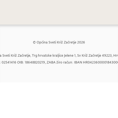
© Općina Sveti Križ Začretje 2026
 Sveti Križ Začretje, Trg hrvatske kraljice Jelene 1, Sv Križ Začretje 49223, H
 02541416 OIB: 18648820219, ZABA žiro račun: IBAN HR04236000018430