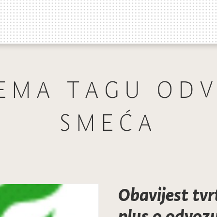
EMA TAGU OD
SMEĆA
Obavijest tvr
plus o odvoz