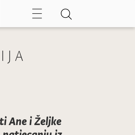
IJA
ti Ane i Željke
natjecanju iz