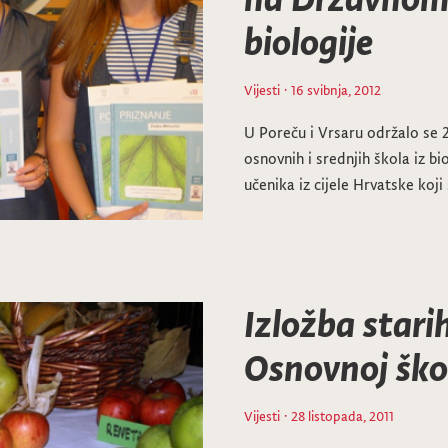
biologije
Vijesti
· 16 svibnja, 2012
U Poreču i Vrsaru održalo se 
osnovnih i srednjih škola iz bi
učenika iz cijele Hrvatske koji
Izložba stari
Osnovnoj ško
Vijesti
· 28 listopada, 2011