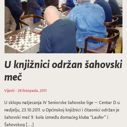
U knjižnici održan šahovski
meč
Vijesti
· 28 listopada, 2011
U sklopu natjecanja IV Seniorske šahovske lige – Centar D u
nedjelju, 23.10.2011. u Općinskoj knjižnici i čitaonici održan je
šahovski meč 9. kola između domaćeg kluba “Laufer” i
Šahovskog […]