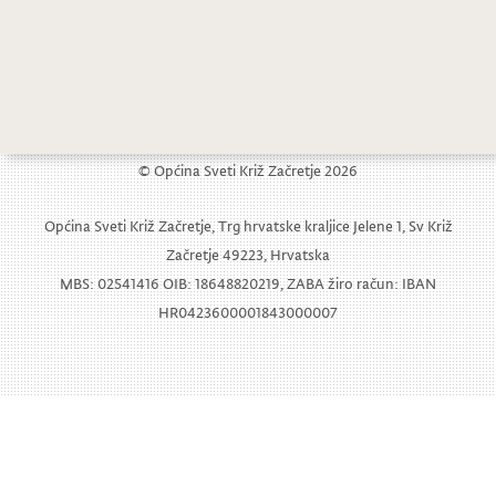
Treći dan Tjedna kulture, zabave i športa
Peti dan Tjedna kulture, zabave i športa
© Općina Sveti Križ Začretje 2026
Općina Sveti Križ Začretje, Trg hrvatske kraljice Jelene 1, Sv Križ
Začretje 49223, Hrvatska
MBS: 02541416 OIB: 18648820219, ZABA žiro račun: IBAN
HR0423600001843000007