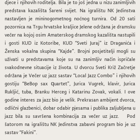
djece i njihovih roditelja. Bila je to još jedna u nizu zanimljivih
predstava kazališta Šareni svijet. Na igralištu NK Jedinstva
nastavljen je mininogometnog noćnog turnira. Od 20 sati
pozornica na Trgu hrvatske kraljice Jelene održana je dramsku
večer na kojoj osim Amaterskog dramskog kazališta nastupili
i gosti KUD iz Kotoribe, KUD “Sveti Juraj” iz Draganića i
Ženska vokalna skupina “Kajde”. Brojni posjetitelji mogli su
uživati u predstavama koje su na zanimljiv način ispričale
svakodnevne situacije iz života. U dvorcu Sveti Križ Začretje
održana je Večer uz jazz sastav “Local Jazz Combo” i njihovih
gostiju “BeBop sax quartet”, Jurica Vugrek, klavir, Jurica
Rukljić, tuba, Branku Herceg i Katarinu Zovak, vokali. I ove
godine interes za jazz bio je velik. Prekrasan ambijent dvorca,
odlični glazbenici, dobar odabir pjesama i publika zaljubljena u
jazz bila su savršena kombinacija za večer uz jazz. Pod
šatorom na igralištu NK Jedinstva zabavni program bio je uz
sastav “Fakini”.