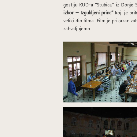
gostiju KUD-a “Stubica” iz Donje St
izbor – Izgubljeni princ”
koji je pri
veliki dio filma. Film je prikazan z
zahvaljujemo.