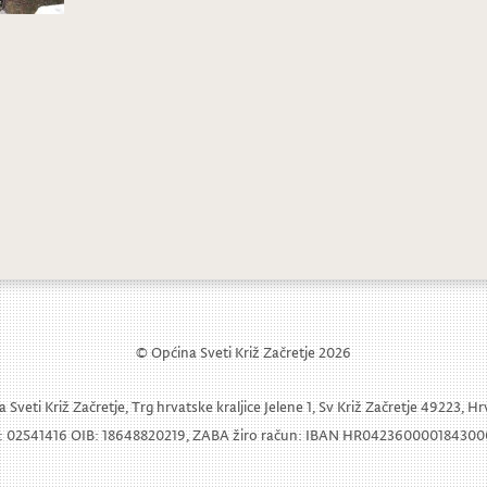
etvrti dan Tjedna kulture, zabave i špo
inistar Maras u Svetom Križu Začretju
© Općina Sveti Križ Začretje 2026
 Sveti Križ Začretje, Trg hrvatske kraljice Jelene 1, Sv Križ Začretje 49223, H
 02541416 OIB: 18648820219, ZABA žiro račun: IBAN HR04236000018430