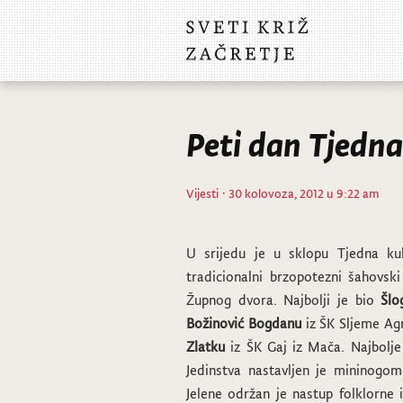
Peti dan Tjedna
Vijesti
· 30 kolovoza, 2012 u 9:22 am
U srijedu je u sklopu Tjedna ku
tradicionalni brzopotezni šahovsk
Župnog dvora. Najbolji je bio
Šlo
Božinović Bogdanu
iz ŠK Sljeme Agr
Zlatku
iz ŠK Gaj iz Mača. Najbolje
Jedinstva nastavljen je mininogom
Jelene održan je nastup folklorne 