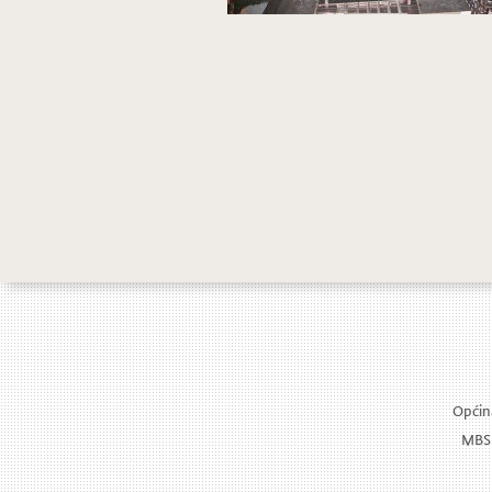
Č
M
Općina
MBS: