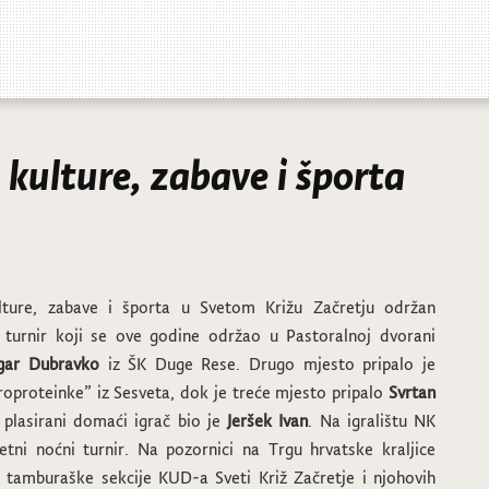
 kulture, zabave i športa
lture, zabave i športa u Svetom Križu Začretju održan
i turnir koji se ove godine održao u Pastoralnoj dvorani
gar Dubravko
iz ŠK Duge Rese. Drugo mjesto pripalo je
oproteinke” iz Sesveta, dok je treće mjesto pripalo
Svrtan
 plasirani domaći igrač bio je
Jeršek Ivan
. Na igralištu NK
etni noćni turnir. Na pozornici na Trgu hrvatske kraljice
i tamburaške sekcije KUD-a Sveti Križ Začretje i njohovih