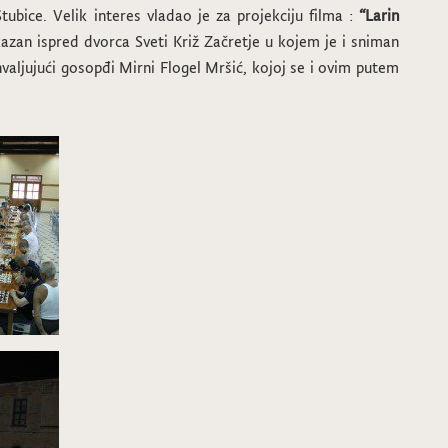
ubice. Velik interes vladao je za projekciju filma :
“Larin
kazan ispred dvorca Sveti Križ Začretje u kojem je i sniman
ahvaljujući gosopđi Mirni Flogel Mršić, kojoj se i ovim putem