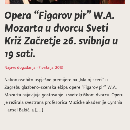
Opera “Figarov pir” W.A.
Mozarta u dvorcu Sveti
Križ Začretje 26. svibnja u
19 sati.
Najave događanja
· 7 svibnja, 2013
Nakon osobito uspješne premijere na „Maloj sceni“ u
Zagrebu glazbeno-scenska ekipa opere “Figarov pir” W.A.
Mozarta najavljuje gostovanje u svetokriškom dvorcu. Operu
je režirala svestrana profesorica Muzičke akademije Cynthia
Hansel Bakić, a […]