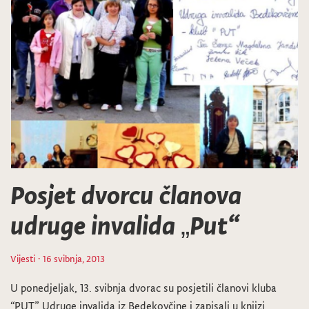
Posjet dvorcu članova
udruge invalida „Put“
Vijesti
· 16 svibnja, 2013
U ponedjeljak, 13. svibnja dvorac su posjetili članovi kluba
“PUT” Udruge invalida iz Bedekovčine i zapisali u knjizi