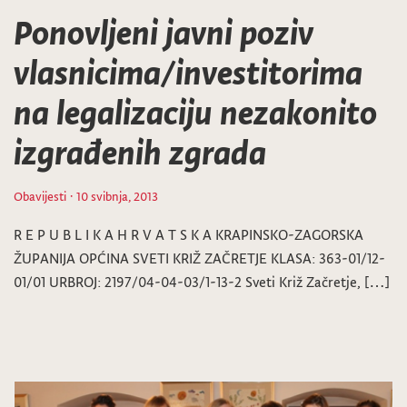
Ponovljeni javni poziv
vlasnicima/investitorima
na legalizaciju nezakonito
izgrađenih zgrada
Obavijesti
· 10 svibnja, 2013
R E P U B L I K A H R V A T S K A KRAPINSKO-ZAGORSKA
ŽUPANIJA OPĆINA SVETI KRIŽ ZAČRETJE KLASA: 363-01/12-
01/01 URBROJ: 2197/04-04-03/1-13-2 Sveti Križ Začretje, […]