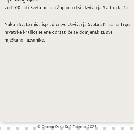
• u 11:00 sati Sveta misa u Župnoj crkvi Uzvišenja Svetog Križa.
Nakon Svete mise ispred crkve Uzvišenja Svetog Križa na Trgu
hrvatske kraljice Jelene održati će se domjenak za sve
mještane i uzvanike.
Poziv i materijali za 3. sjednicu Općinskog vijeća
Rođendanski koncert Cvrkutića
© Općina Sveti Križ Začretje 2026