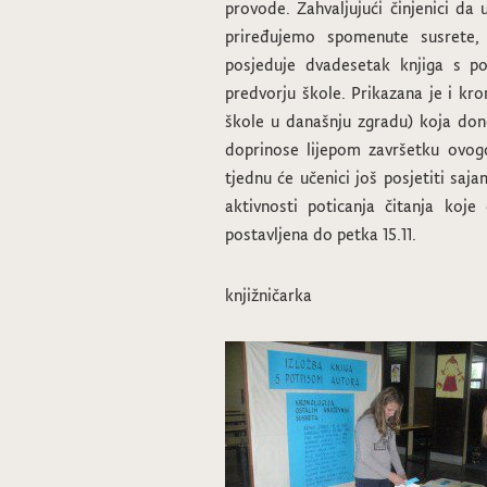
provode. Zahvaljujući činjenici da 
priređujemo spomenute susrete, 
posjeduje dvadesetak knjiga s p
predvorju škole. Prikazana je i kro
škole u današnju zgradu) koja don
doprinose lijepom završetku ovog
tjednu će učenici još posjetiti saj
aktivnosti poticanja čitanja koje
postavljena do petka 15.11.
knjižničarka