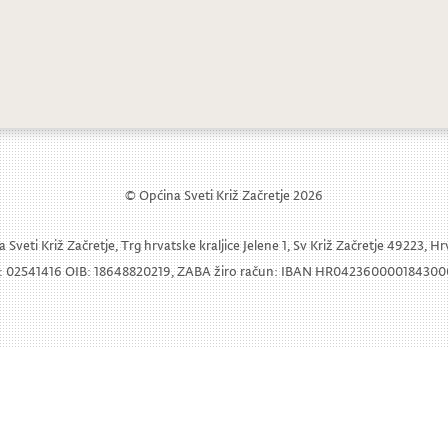
rti dan Tjedna kulture, zabave i športa
građena na Nacionalnom kvizu za potic
© Općina Sveti Križ Začretje 2026
 Sveti Križ Začretje, Trg hrvatske kraljice Jelene 1, Sv Križ Začretje 49223, H
 02541416 OIB: 18648820219, ZABA žiro račun: IBAN HR04236000018430