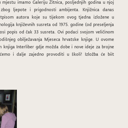
u mjestu imamo Galeriju Žitnica, posljednjih godina u njoj
zbog ljepote i prigodnosti ambijenta. Knjižnica danas
otpisom autora koje su tijekom ovog tjedna izložene u
nologija književnih susreta od 1975. godine (od preseljenja
osi popis od čak 33 susreta. Ovi podaci svojom veličinom
odišnjeg obilježavanja Mjeseca hrvatske knjige. U ovome
am knjiga Interliber gdje možda dobe i nove ideje za brojne
 ćemo i dalje zajedno provoditi u školi! Izložba će biit