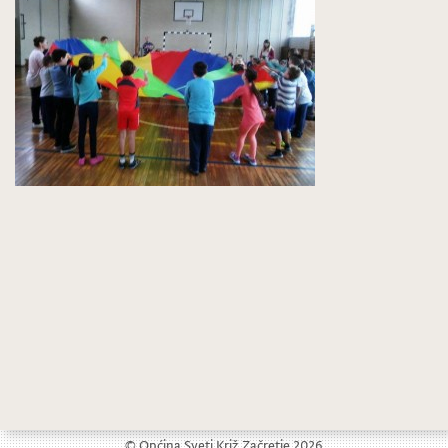
Stariji pioniri NK „Jedinstva“ osvojili 2. mjesto na Međunarodnom turniru u Opuzenu
Posjet načelniku u sklopu Dječjeg tjedna
© Općina Sveti Križ Začretje 2026