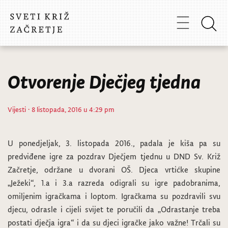
Otvorenje Dječjeg tjedna
Vijesti
· 8 listopada, 2016 u 4:29 pm
U ponedjeljak, 3. listopada 2016., padala je kiša pa su
predviđene igre za pozdrav Dječjem tjednu u DND Sv. Križ
Začretje, održane u dvorani OŠ. Djeca vrtićke skupine
„Ježeki“, 1.a i 3.a razreda odigrali su igre padobranima,
omiljenim igračkama i loptom. Igračkama su pozdravili svu
djecu, odrasle i cijeli svijet te poručili da „Odrastanje treba
postati dječja igra“ i da su djeci igračke jako važne! Trčali su