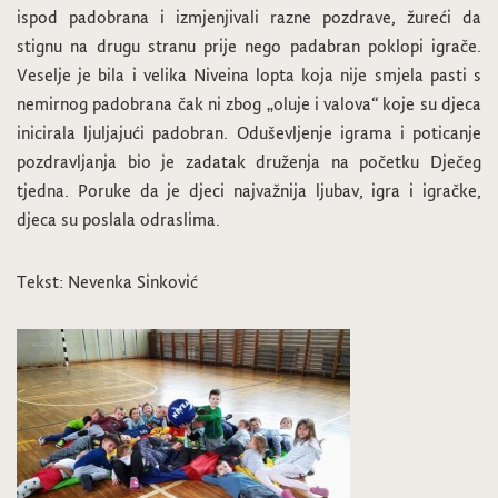
ispod padobrana i izmjenjivali razne pozdrave, žureći da
stignu na drugu stranu prije nego padabran poklopi igrače.
Veselje je bila i velika Niveina lopta koja nije smjela pasti s
nemirnog padobrana čak ni zbog „oluje i valova“ koje su djeca
inicirala ljuljajući padobran. Oduševljenje igrama i poticanje
pozdravljanja bio je zadatak druženja na početku Dječeg
tjedna. Poruke da je djeci najvažnija ljubav, igra i igračke,
djeca su poslala odraslima.
Tekst: Nevenka Sinković