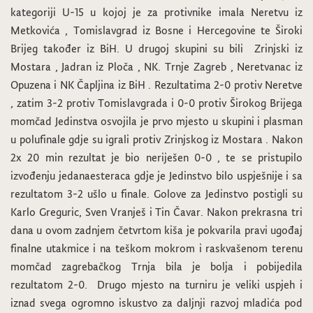
kategoriji U-15 u kojoj je za protivnike imala Neretvu iz
Metkovića , Tomislavgrad iz Bosne i Hercegovine te Široki
Brijeg također iz BiH. U drugoj skupini su bili Zrinjski iz
Mostara , Jadran iz Ploča , NK. Trnje Zagreb , Neretvanac iz
Opuzena i NK Čapljina iz BiH . Rezultatima 2-0 protiv Neretve
, zatim 3-2 protiv Tomislavgrada i 0-0 protiv Širokog Brijega
momčad Jedinstva osvojila je prvo mjesto u skupini i plasman
u polufinale gdje su igrali protiv Zrinjskog iz Mostara . Nakon
2x 20 min rezultat je bio neriješen 0-0 , te se pristupilo
izvođenju jedanaesteraca gdje je Jedinstvo bilo uspješnije i sa
rezultatom 3-2 ušlo u finale. Golove za Jedinstvo postigli su
Karlo Greguric, Sven Vranješ i Tin Čavar. Nakon prekrasna tri
dana u ovom zadnjem četvrtom kiša je pokvarila pravi ugođaj
finalne utakmice i na teškom mokrom i raskvašenom terenu
momčad zagrebačkog Trnja bila je bolja i pobijedila
rezultatom 2-0. Drugo mjesto na turniru je veliki uspjeh i
iznad svega ogromno iskustvo za daljnji razvoj mladića pod