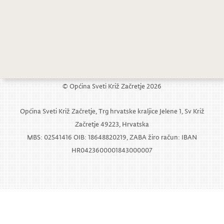
Dječje pregradske berbarije
Otvorenje Dječjeg tjedna
© Općina Sveti Križ Začretje 2026
Općina Sveti Križ Začretje, Trg hrvatske kraljice Jelene 1, Sv Križ
Začretje 49223, Hrvatska
MBS: 02541416 OIB: 18648820219, ZABA žiro račun: IBAN
HR0423600001843000007