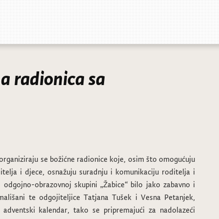
a radionica sa
 organiziraju se božićne radionice koje, osim što omogućuju
itelja i djece, osnažuju suradnju i komunikaciju roditelja i
j odgojno-obrazovnoj skupini „Žabice“ bilo jako zabavno i
 mališani te odgojiteljice Tatjana Tušek i Vesna Petanjek,
 adventski kalendar, tako se pripremajući za nadolazeći