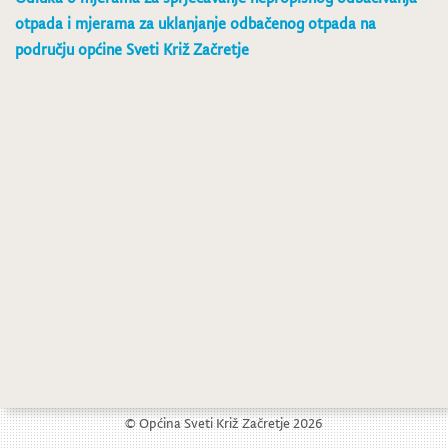
otpada i mjerama za uklanjanje odbačenog otpada na
području općine Sveti Križ Začretje
Proračunski korisnici
Proračun Općine Sveti Križ Začretje za 2018. godinu
© Općina Sveti Križ Začretje 2026