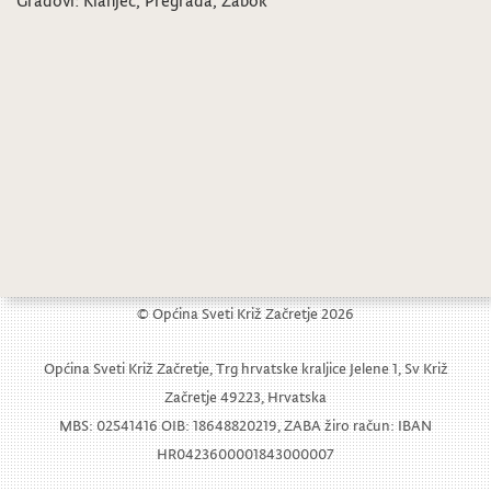
Gradovi: Klanjec, Pregrada, Zabok
Održane javne tribine o gospodarenju otpadom
Objava biračima vezana uz raspisivanje izbora za članove u Europski parlament RH
© Općina Sveti Križ Začretje 2026
Općina Sveti Križ Začretje, Trg hrvatske kraljice Jelene 1, Sv Križ
Začretje 49223, Hrvatska
MBS: 02541416 OIB: 18648820219, ZABA žiro račun: IBAN
HR0423600001843000007