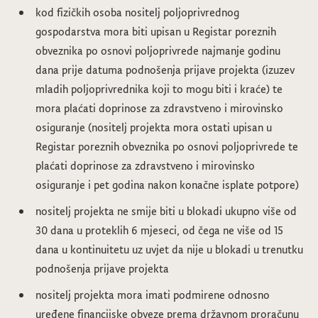
kod fizičkih osoba nositelj poljoprivrednog
gospodarstva mora biti upisan u Registar poreznih
obveznika po osnovi poljoprivrede najmanje godinu
dana prije datuma podnošenja prijave projekta (izuzev
mladih poljoprivrednika koji to mogu biti i kraće) te
mora plaćati doprinose za zdravstveno i mirovinsko
osiguranje (nositelj projekta mora ostati upisan u
Registar poreznih obveznika po osnovi poljoprivrede te
plaćati doprinose za zdravstveno i mirovinsko
osiguranje i pet godina nakon konačne isplate potpore)
nositelj projekta ne smije biti u blokadi ukupno više od
30 dana u proteklih 6 mjeseci, od čega ne više od 15
dana u kontinuitetu uz uvjet da nije u blokadi u trenutku
podnošenja prijave projekta
nositelj projekta mora imati podmirene odnosno
uređene financijske obveze prema državnom proračunu