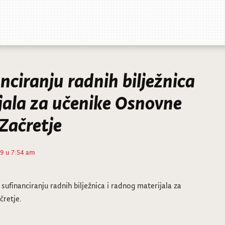
nciranju radnih bilježnica
jala za učenike Osnovne
 Začretje
19 u 7:54 am
sufinanciranju radnih bilježnica i radnog materijala za
čretje.