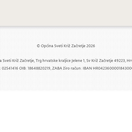
Poziv na izvedbu operete Šišmiš
© Općina Sveti Križ Začretje 2026
 Sveti Križ Začretje, Trg hrvatske kraljice Jelene 1, Sv Križ Začretje 49223, H
 02541416 OIB: 18648820219, ZABA žiro račun: IBAN HR04236000018430