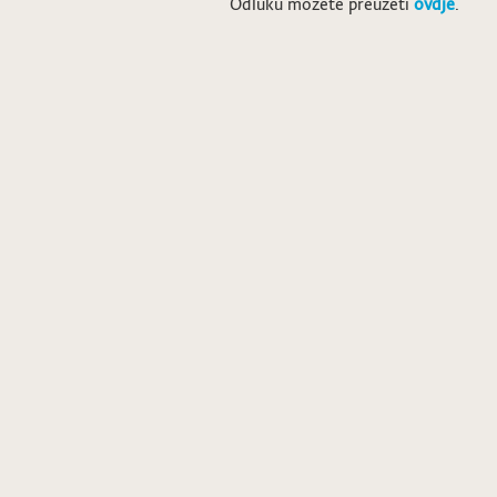
Odluku možete preuzeti
ovdje
.