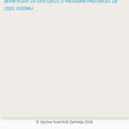
JAVNI POZIV ZA UPIS DJECE U PROGRAM PREDŠKOLE ZA
2020. GODINU
Kontakt podaci s radnim vremenom liječničkih ordinacija DZ KZŽ
Obavijest o zatvaranju za promet nerazvrstane ceste u Završju Začretskom
© Općina Sveti Križ Začretje 2026