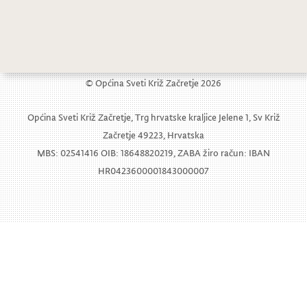
Odluka od dodjeli sredstava za financiranje programa ili projekata udruga za 2020. godinu
© Općina Sveti Križ Začretje 2026
Općina Sveti Križ Začretje, Trg hrvatske kraljice Jelene 1, Sv Križ
Začretje 49223, Hrvatska
MBS: 02541416 OIB: 18648820219, ZABA žiro račun: IBAN
HR0423600001843000007