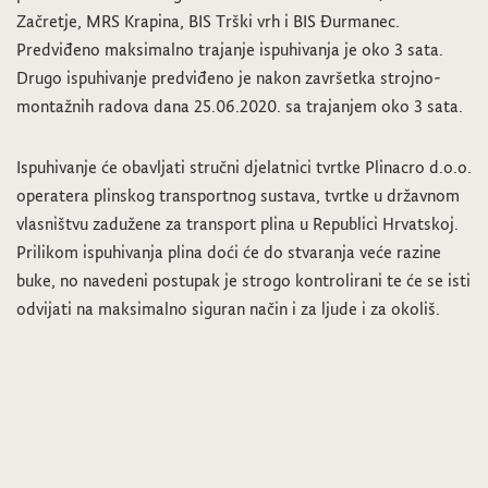
Začretje, MRS Krapina, BIS Trški vrh i BIS Đurmanec.
Predviđeno maksimalno trajanje ispuhivanja je oko 3 sata.
Drugo ispuhivanje predviđeno je nakon završetka strojno-
montažnih radova dana 25.06.2020. sa trajanjem oko 3 sata.
Ispuhivanje će obavljati stručni djelatnici tvrtke Plinacro d.o.o.
operatera plinskog transportnog sustava, tvrtke u državnom
vlasništvu zadužene za transport plina u Republici Hrvatskoj.
Prilikom ispuhivanja plina doći će do stvaranja veće razine
buke, no navedeni postupak je strogo kontrolirani te će se isti
odvijati na maksimalno siguran način i za ljude i za okoliš.
Odluka o upisu djece u redoviti program UJDV Sveti Križ Začretje