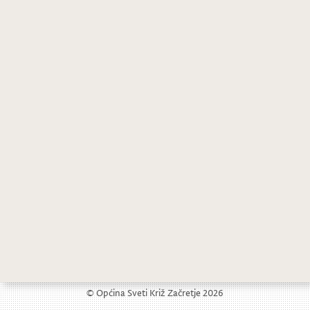
Natječaj za obavljanje poslova prijevoza pokojnika koji se financiraju iz proračuna Općine Sveti križ Začretje
Bodovne liste za dodjelu stipendija Općine Sveti Križ Začretje
© Općina Sveti Križ Začretje 2026