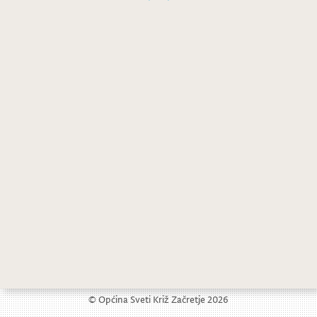
Dječji vrtić Sveti Križ Zarčetje – obavijest kandidatima sudionicima natječaja
OBAVIJEST o privremenom zatvaranju dijela Javnog poziva za dodjelu potpora u poljoprivredi za 2021. godinu
© Općina Sveti Križ Začretje 2026