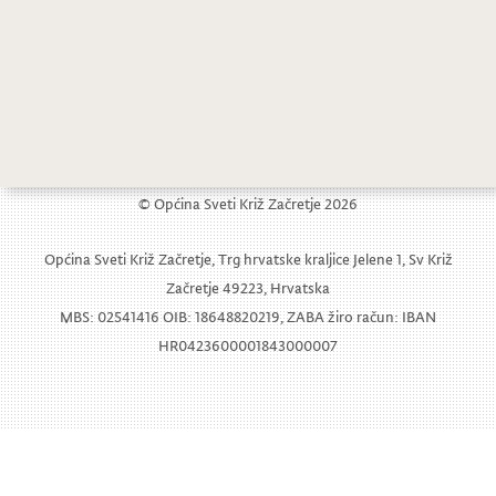
DV Sveti Križ Začretje, Natječaj za radno mjesto spremač/spremačica na neodređeno, puno radno vrijeme
DV Sveti Križ Začretje, Natječaj za radno mjesto domar/domarica na neodređeno, puno radno vrijeme
© Općina Sveti Križ Začretje 2026
Općina Sveti Križ Začretje, Trg hrvatske kraljice Jelene 1, Sv Križ
Začretje 49223, Hrvatska
MBS: 02541416 OIB: 18648820219, ZABA žiro račun: IBAN
HR0423600001843000007