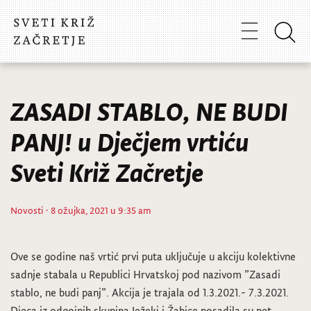
ZASADI STABLO, NE BUDI
PANJ! u Dječjem vrtiću
Sveti Križ Začretje
Novosti
· 8 ožujka, 2021 u 9:35 am
Ove se godine naš vrtić prvi puta uključuje u akciju kolektivne
sadnje stabala u Republici Hrvatskoj pod nazivom ”Zasadi
stablo, ne budi panj”. Akcija je trajala od 1.3.2021.- 7.3.2021.
Djeca iz odgojnih skupina Ježeki i Žabice posadila su pet