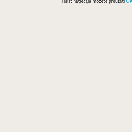
Tekst natječaja možete preuzeti
OV