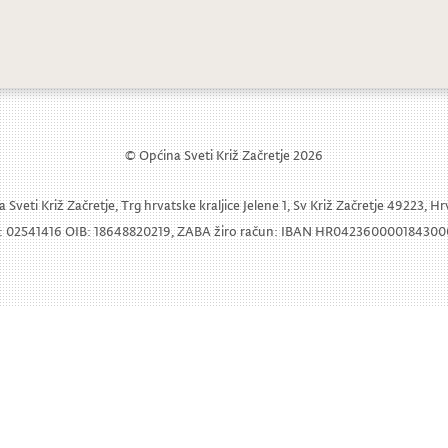
© Općina Sveti Križ Začretje 2026
 Sveti Križ Začretje, Trg hrvatske kraljice Jelene 1, Sv Križ Začretje 49223, H
 02541416 OIB: 18648820219, ZABA žiro račun: IBAN HR04236000018430