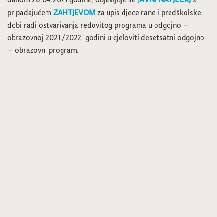
pripadajućem
ZAHTJEVOM
za upis djece rane i predškolske
dobi radi ostvarivanja redovitog programa u odgojno –
obrazovnoj 2021./2022. godini u cjeloviti desetsatni odgojno
– obrazovni program.
Lokalni izbori – Priopćenje Općinskog izbornog povjerenstva
Biračka mjesta na području Općine