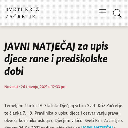
JAVNI NATJEČAJ za upis
djece rane i predškolske
dobi
Novosti
· 26 travnja, 2021 u 12:33 pm
Temeljem članka 19. Statuta Dječjeg vrtića Sveti Križ Začretje
te članka 7. i 9. Pravilnika o upisu djece i ostvarivanju prava i
obveza korisnika usluga u Dječjem vrtiću Sveti Križ Začretje s
danom 26.04.2021.godine, objavljuje se
JAVNI NATJEČAJ
s