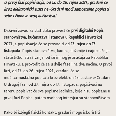
U prvoj fazi popisivanja, od 13. do 26. rujna 2021., građani će
kroz elektronički sustav e-Građani moći samostalno popisati
sebe i članove svog kućanstva!
Državni zavod za statistiku provest će
prvi digitalni Popis
stanovništva, kućanstava i stanova u Republici Hrvatskoj
2021.
, a popisivanje će se provoditi od
13. rujna do 17.
listopada
. Popis stanovništva, kao najsloženije i najopsežnije
statističko istraživanje, od iznimnog je značaja za Republiku
Hrvatsku, a provodit će se u dvije faze i na dva načina. U prvoj
fazi, od 13. do 26. rujna 2021., građani će se
moći
samostalno
popisati kroz elektronički sustav e-Građani.
U drugoj fazi, od 27. rujna do 17. listopada, popisivači na
terenu popisivat će sve popisne jedinice, koje nisu popisane u
prvoj fazi Popisa, putem osobnog intervjua sa stanovništvom.
Kako bi izbjegli fizički kontakt, građani mogu iskoristiti