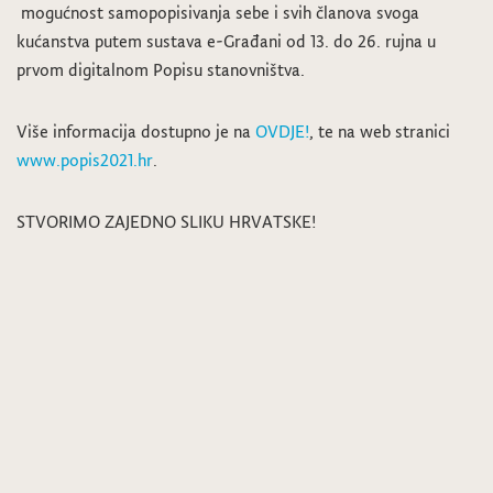
mogućnost samopopisivanja sebe i svih članova svoga
kućanstva putem sustava e-Građani od 13. do 26. rujna u
prvom digitalnom Popisu stanovništva.
Više informacija dostupno je na
OVDJE!
, te na web stranici
www.popis2021.hr
.
STVORIMO ZAJEDNO SLIKU HRVATSKE!
Poziv mladima za uključivanje u projekt „Pokreni se, izmjeni se!“
LAG Zagorje-Sutla, Otvoren natječaj za radno mjesto – Stručni suradnik/stručna suradnica