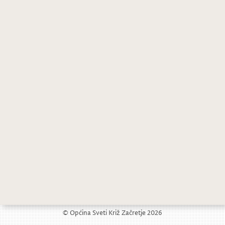
JAVNI POZIV, evidentiranje nerazvrstanih cesta
Javno savjetovanje
© Općina Sveti Križ Začretje 2026