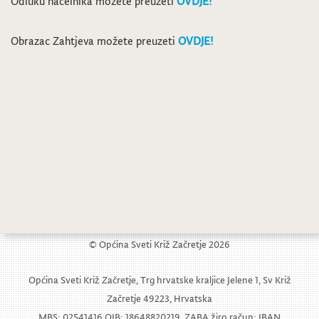
Odluku načelnika možete preuzeti
OVDJE!
Obrazac Zahtjeva možete preuzeti
OVDJE!
Odluka o objavljivanju datuma i vremena izbora za Dječje općinsko vijeće Općine Sveti Križ Začretje
Fašnik u Svetom Križu Začretju 2024.
© Općina Sveti Križ Začretje 2026
Općina Sveti Križ Začretje, Trg hrvatske kraljice Jelene 1, Sv Križ
Začretje 49223, Hrvatska
MBS: 02541416 OIB: 18648820219, ZABA žiro račun: IBAN