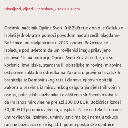
Obavijesti
,
Vijesti
· 1 prosinca, 2023 u 3:31 pm
Općinski načelnik Općine Sveti Križ Začretje donio je Odluku o
isplati jednokratne pomoći povodom nadolazećih blagdana-
Božićnice umirovljenicima u 2023. godini. Božićnica se
isplaćuje pod uvjetom da umirovljenici imaju prijavljeno
prebivalište na području Općine Sveti Križ Začretje, da su
korisnici invalidske, starosne ili obiteljske mirovine, mirovine
ostvarene sukladno odredbama Zakona o pravima hrvatskih
branitelja iz Domovinskog rata i članova njihovih obitelji i
Zakona o pravima iz mirovinskog osiguranja djelatnih vojnih
osoba, policijskih službenika i ovlaštenih službenih osoba te
da im iznos mirovine ne prelazi 300,00 EUR. Božićnica iznosi
30,00 EUR po umirovljeniku, a isplatit će se na tekuće račune
umirovljenika. Iznimno, umirovljenicima koji nemaju tekuće
račune božićnica će se isplatiti putem poštanske uputnice.