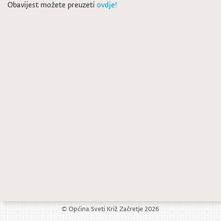
Obavijest možete preuzeti
ovdje!
Javni natječaj za financiranje programa ili projekata udruga koje doprinose razvoju kapaciteta udruga za 2024. godinu
Javno savjetovanje o Prijedlogu Programa potpora u poljoprivredi 2024.-2027.
© Općina Sveti Križ Začretje 2026