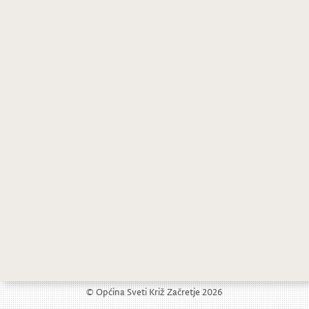
Oglas za prijam u službu na određeno vrijeme
Javno savjetovanje o Prijedlogu 1. izmjene Programa potpora u poljoprivredi 2024.-2027.
© Općina Sveti Križ Začretje 2026