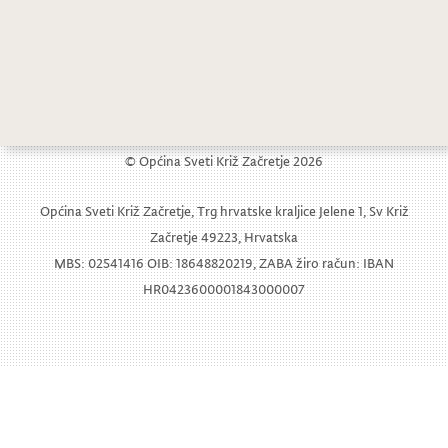
Obavijest o odvozu komunalnog otpada
Javni natječaj za prodaju nekretnine
© Općina Sveti Križ Začretje 2026
Općina Sveti Križ Začretje, Trg hrvatske kraljice Jelene 1, Sv Križ
Začretje 49223, Hrvatska
MBS: 02541416 OIB: 18648820219, ZABA žiro račun: IBAN
HR0423600001843000007