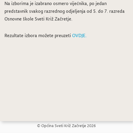
Na izborima je izabrano osmero vijećnika, po jedan
predstavnik svakog razrednog odjeljenja od 5. do 7. razreda
Osnovne škole Sveti Križ Začretje.
Rezultate izbora možete preuzeti
OVDJE.
Izbori za članove vijeća mjesnih odbora na području Općine Sveti Križ Začretje
Javno savjetovanje o Prijedlogu Odluke o II. Izmjenama Odluke o načinu pružanja javne usluge sakupljanja komunalnog otpada na području Općine Sveti Križ Začretje
© Općina Sveti Križ Začretje 2026