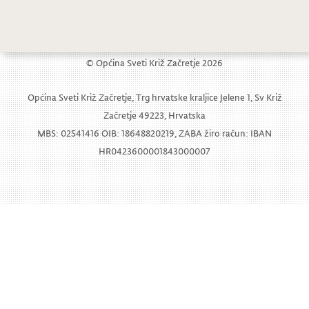
Natječaj za prijam u službu na neodređeno vrijeme
© Općina Sveti Križ Začretje 2026
Općina Sveti Križ Začretje, Trg hrvatske kraljice Jelene 1, Sv Križ
Začretje 49223, Hrvatska
MBS: 02541416 OIB: 18648820219, ZABA žiro račun: IBAN
HR0423600001843000007