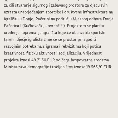
za cilj stvaranje sigurnog i zabavnog prostora za djecu svih
uzrasta unaprjeđenjem sportske i društvene infrastrukture na
igralištu u Donjoj Pačetini na području Mjesnog odbora Donja
Pačetina I (Kučkovečki, Lovrenčići). Projektom se planira
uređenje i opremanje igrališta koje će obuhvatiti sportski
teren i dječje igralište čime će se prostor prilagoditi
razvojnim potrebama s igrama i rekvizitima koji potiču
kreativnost, fizičku aktivnost i socijalizaciju. Vrijednost
projekta iznosi 49.71,50 EUR od čega bespovratna sredstva
Ministarstva demografije i useljeništva iznose 19.565,91 EUR.
Dodijeljene potpore u poljoprivredi