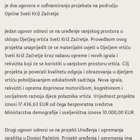
je dva ugovora o sufinanciranju projekata na području
Općine Sveti Križ Začretje.
Jedan ugovor odnosi se na uređenje vanjskog prostora u
sklopu Dječjeg vrtića Sveti Križ Začretje. Provedbom ovog
projekta unaprijedit će se materijalni uvjeti u Dječjem vrtiću
Sveti Križ Začretje kroz nabavu opreme i novih igrala i
rekvizita koji će se koristiti u vanjskom prostoru vrtića. Cilj
projekta je povećati kvalitetu odgoja i obrazovanja u dječjem
vrtiću poboljšavanjem edukativnih sadržaja. Nova igrala,
rekviziti i oprema doprinose motoričkom, kognitivnom i
socijalnom razvoju djece polaznika vrtića. Vrijednost projekta
iznosi 17.436,63 EUR od čega bespovratna sredstva
Ministarstva demografije i useljeništva iznose 10.000,00 EUR.
Drugi ugovor odnosi se na projekt Uređenja i opremanja
igrališta u Donjoj Pačetini. Projekt uređenja i opremanja ima