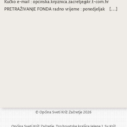
Kučko e-mail : opcinska.knjiznica.zacretje@kr.t-com.hr
PRETRAŽIVANJE FONDA radno vrijeme : ponedjeljak […]
© Općina Sveti Križ Začretje 2026
Općina Sveti Križ Začretje, Trg hrvatske kraljice Jelene 1, Sv Križ