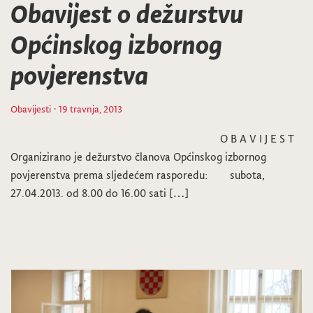
Obavijest o dežurstvu
Općinskog izbornog
povjerenstva
Obavijesti
· 19 travnja, 2013
O B A V I J E S T
Organizirano je dežurstvo članova Općinskog izbornog
povjerenstva prema sljedećem rasporedu: subota,
27.04.2013. od 8.00 do 16.00 sati […]