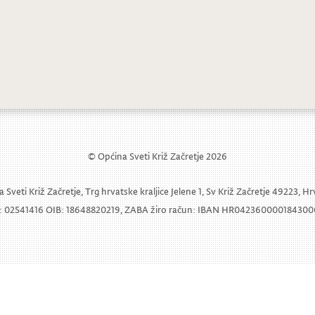
© Općina Sveti Križ Začretje 2026
 Sveti Križ Začretje, Trg hrvatske kraljice Jelene 1, Sv Križ Začretje 49223, H
 02541416 OIB: 18648820219, ZABA žiro račun: IBAN HR04236000018430