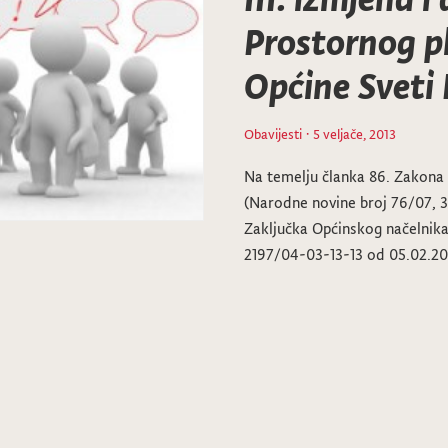
Prostornog p
Općine Sveti 
Obavijesti
· 5 veljače, 2013
Na temelju članka 86. Zakona 
(Narodne novine broj 76/07, 38
Zaključka Općinskog načelnik
2197/04-03-13-13 od 05.02.201