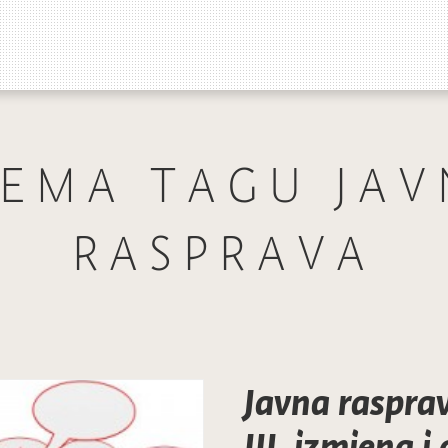
REMA TAGU JAV
RASPRAVA
Javna rasprav
III. izmjena 