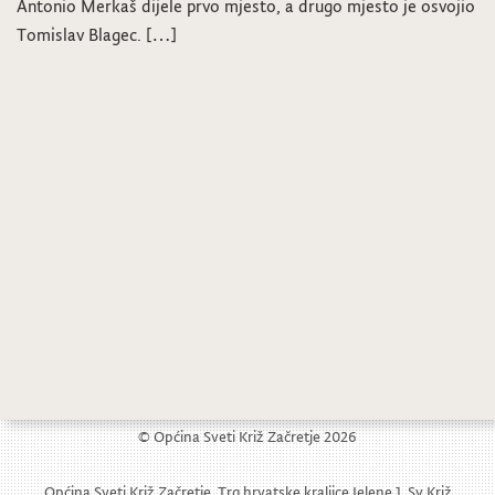
Antonio Merkaš dijele prvo mjesto, a drugo mjesto je osvojio
Tomislav Blagec. […]
© Općina Sveti Križ Začretje 2026
Općina Sveti Križ Začretje, Trg hrvatske kraljice Jelene 1, Sv Križ