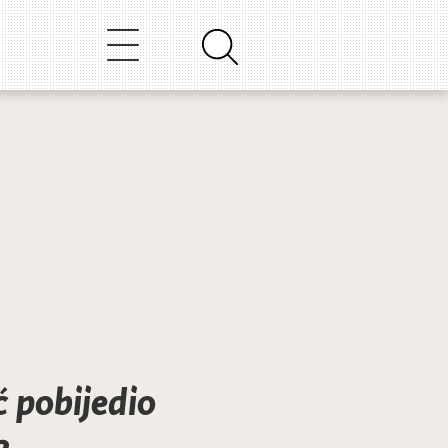
ć pobijedio
2