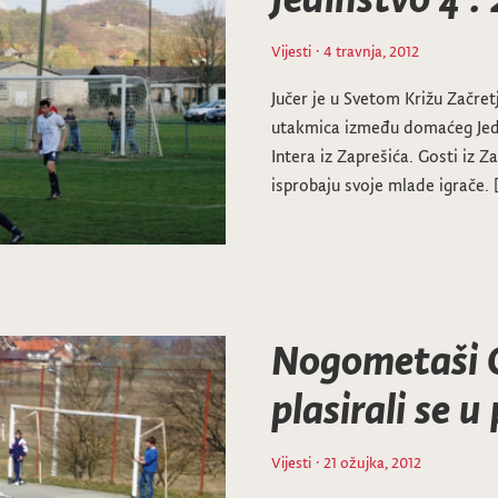
Vijesti
· 4 travnja, 2012
Jučer je u Svetom Križu Začre
utakmica između domaćeg Jed
Intera iz Zaprešića. Gosti iz Z
isprobaju svoje mlade igrače.
Nogometaši 
plasirali se u
Vijesti
· 21 ožujka, 2012