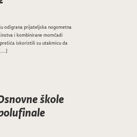
tju odigrana prijateljska nogometna
instva i kombinirane momčadi
aprešića iskoristili su utakmicu da
 […]
Osnovne škole
 polufinale