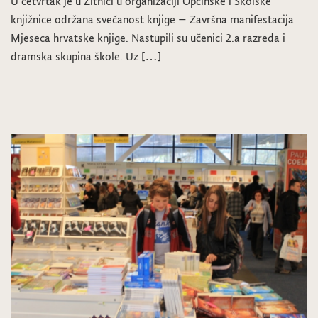
U četvrtak je u Žitnici u organizaciji Općinske i Školske
knjižnice održana svečanost knjige – Završna manifestacija
Mjeseca hrvatske knjige. Nastupili su učenici 2.a razreda i
dramska skupina škole. Uz […]