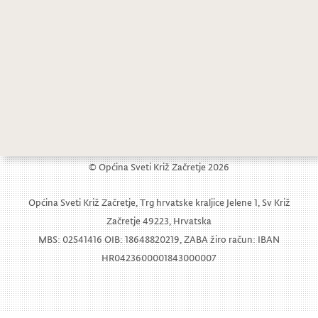
1
2
3
© Općina Sveti Križ Začretje 2026
Općina Sveti Križ Začretje, Trg hrvatske kraljice Jelene 1, Sv Križ
Začretje 49223, Hrvatska
MBS: 02541416 OIB: 18648820219, ZABA žiro račun: IBAN
HR0423600001843000007