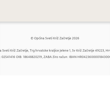
 priznanja Općine Sveti Križ Začretje z
© Općina Sveti Križ Začretje 2026
 Sveti Križ Začretje, Trg hrvatske kraljice Jelene 1, Sv Križ Začretje 49223, H
 02541416 OIB: 18648820219, ZABA žiro račun: IBAN HR04236000018430