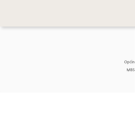
Dodjela javnih
Općina
MBS: