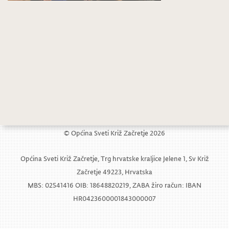
Gotova prva faza radova na modernizaciji Ulice Marije Jurić Zagorke
Općina Sveti Križ Začretje uključila se u akciju „Gradovi i općine – prijatelji djece.“
© Općina Sveti Križ Začretje 2026
Općina Sveti Križ Začretje, Trg hrvatske kraljice Jelene 1, Sv Križ
Začretje 49223, Hrvatska
MBS: 02541416 OIB: 18648820219, ZABA žiro račun: IBAN
HR0423600001843000007