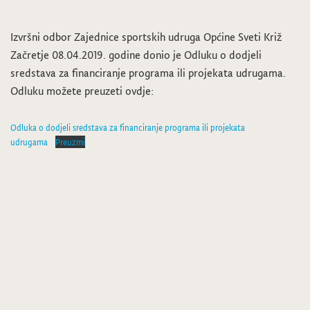
Izvršni odbor Zajednice sportskih udruga Općine Sveti Križ
Začretje 08.04.2019. godine donio je Odluku o dodjeli
sredstava za financiranje programa ili projekata udrugama.
Odluku možete preuzeti ovdje:
Odluka o dodjeli sredstava za financiranje programa ili projekata
udrugama
Preuzmi
Općinski načelnik donio Odluku o dodjeli sredstava za financiranje programa ili projekata udrugama
Evidentiranje nerazvrstanih cesta