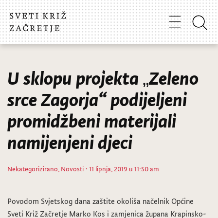
U sklopu projekta „Zeleno
srce Zagorja“ podijeljeni
promidžbeni materijali
namijenjeni djeci
Nekategorizirano
,
Novosti
· 11 lipnja, 2019 u 11:50 am
Povodom Svjetskog dana zaštite okoliša načelnik Općine
Sveti Križ Začretje Marko Kos i zamjenica župana Krapinsko-