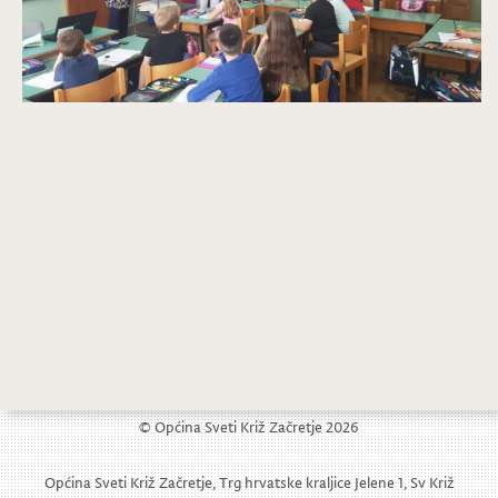
13. susret gradova i općina prijatelja djece
Odluka o upisu djece u redoviti program ustrojstvene jedinice dječjeg vrtića Sveti Križ Začretje za pedagošku godinu 2019./2020.
© Općina Sveti Križ Začretje 2026
Općina Sveti Križ Začretje, Trg hrvatske kraljice Jelene 1, Sv Križ