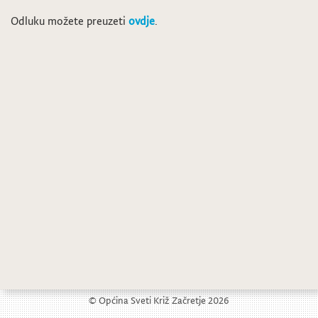
Odluku možete preuzeti
ovdje
.
U dvorcu Sveti Križ Začretje izvedena pretpremijera operete „Šišmiš“
Program manifestacije Prvi glas Zagorja 2019.
© Općina Sveti Križ Začretje 2026