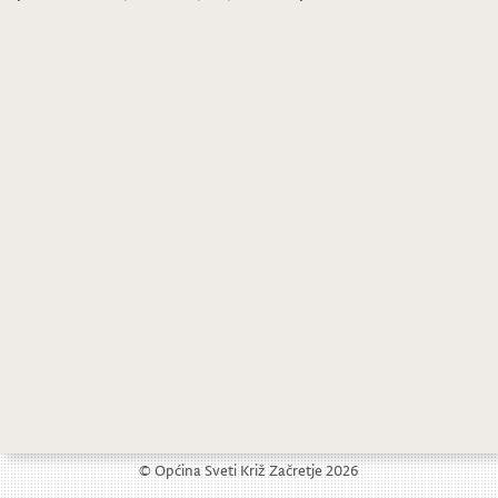
Obavijest vinogradarima i jedinicama lokalne samouprave
Zlatni dečko – Karlo Šoštarić osvojio dvije medalje na natjecanju
© Općina Sveti Križ Začretje 2026