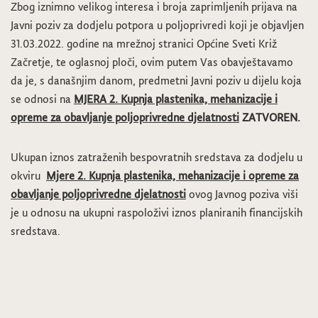
Zbog iznimno velikog interesa i broja zaprimljenih prijava na
Javni poziv za dodjelu potpora u poljoprivredi koji je objavljen
31.03.2022. godine na mrežnoj stranici Općine Sveti Križ
Začretje, te oglasnoj ploči, ovim putem Vas obavještavamo
da je, s današnjim danom, predmetni Javni poziv u dijelu koja
se odnosi na
MJERA 2. Kupnja plastenika, mehanizacije i
opreme za obavljanje poljoprivredne djelatnosti
ZATVOREN.
Ukupan iznos zatraženih bespovratnih sredstava za dodjelu u
okviru
Mjere 2. Kupnja plastenika, mehanizacije i opreme za
obavljanje poljoprivredne djelatnosti
ovog Javnog poziva viši
je u odnosu na ukupni raspoloživi iznos planiranih financijskih
sredstava.