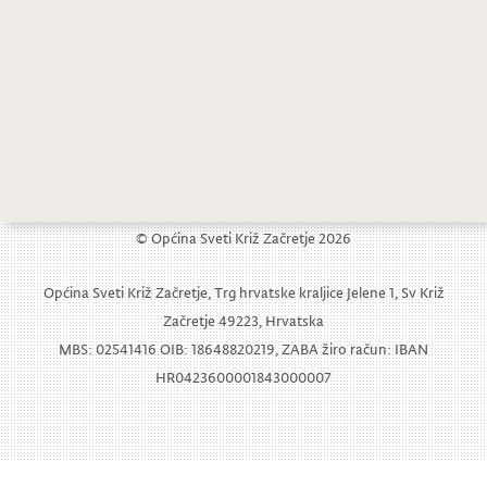
JAVNI POZIV, evidentiranje nerazvrstanih cesta
Javni natječaj za prodaju nekretnine u Štrucljevu
© Općina Sveti Križ Začretje 2026
Općina Sveti Križ Začretje, Trg hrvatske kraljice Jelene 1, Sv Križ
Začretje 49223, Hrvatska
MBS: 02541416 OIB: 18648820219, ZABA žiro račun: IBAN
HR0423600001843000007