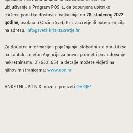
uključivanje u Program POS-a, da popunjene upitnike –
tražene podatke dostavite najkasnije do
28. studenog 2022.
godine
, osobno u Općinu Sveti Križ Začretje ili putem emaila
na adresu:
info@sveti-kriz-zacretje.hr
Za dodatne informacije i pojašnjenja, slobodni ste obratiti se
na kontakt telefon Agencije za pravni promet i posredovanje
nekretninama: 01/6331 654, a detalje možete vidjeti na
njihovim stranicama:
www.apn.hr
ANKETNI UPITNIK možete preuzeti
OVDJE!