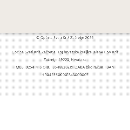
Obavijest o privremenoj regulaciji prometa kod groblja u Svetom Križu Začretju na dan Svih Svetih
Ponovljeni javni natječaj za prodaju nekretnine
© Općina Sveti Križ Začretje 2026
Općina Sveti Križ Začretje, Trg hrvatske kraljice Jelene 1, Sv Križ
Začretje 49223, Hrvatska
MBS: 02541416 OIB: 18648820219, ZABA žiro račun: IBAN
HR0423600001843000007