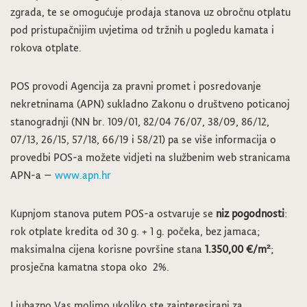
zgrada, te se omogućuje prodaja stanova uz obročnu otplatu
pod pristupačnijim uvjetima od tržnih u pogledu kamata i
rokova otplate.
POS provodi Agencija za pravni promet i posredovanje
nekretninama (APN) sukladno Zakonu o društveno poticanoj
stanogradnji (NN br. 109/01, 82/04 76/07, 38/09, 86/12,
07/13, 26/15, 57/18, 66/19 i 58/21) pa se više informacija o
provedbi POS-a možete vidjeti na službenim web stranicama
APN-a –
www.apn.hr
Kupnjom stanova putem POS-a ostvaruje se
niz pogodnosti
:
rok otplate kredita od 30 g. + 1 g. počeka, bez jamaca;
maksimalna cijena korisne površine stana
1.350,00 €/m²
;
prosječna kamatna stopa oko 2%.
Ljubazno Vas molimo ukoliko ste zainteresirani za