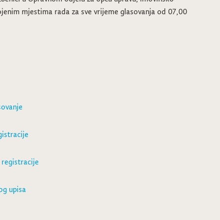
vojenim mjestima rada za sve vrijeme glasovanja od 07,00
sovanje
istracije
registracije
og upisa