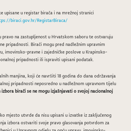
 upisane u registar birača i na mrežnoj stranici
tps://biraci.gov.hr/RegistarBiraca/
ju pravo na zastupljenost u Hrvatskom saboru te ostvaruju
ne pripadnosti. Birači mogu pred nadležnim upravnim
vu, imovinsko-pravne i zajedničke poslove u Krapinsko-
ionalnoj pripadnosti ili ispraviti upisani podatak.
nalnih manjina, koji će navršiti 18 godina do dana održavanja
onalnoj pripadnosti neposredno u nadležnom upravnom tijelu
izbora birači se ne mogu izjašnjavati o svojoj nacionalnoj
čko mjesto utvrde da nisu upisani u izvatke iz zaključenog
nja izbora ostvariti svoje pravo glasovanja potvrdom za
užbenici u Upravnom odjelu za opću upravu, imovinsko-