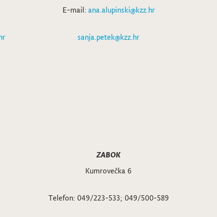
E-mail:
ana.alupinski@kzz.hr
hr
sanja.petek@kzz.hr
ZABOK
Kumrovečka 6
Telefon: 049/223-533; 049/500-589