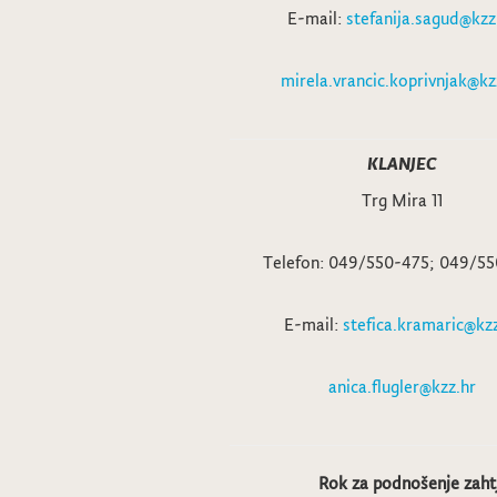
E-mail:
stefanija.sagud@kzz
mirela.vrancic.koprivnjak@kz
KLANJEC
Trg Mira 11
Telefon: 049/550-475; 049/5
E-mail:
stefica.kramaric@kzz
anica.flugler@kzz.hr
Rok za podnošenje zahtj