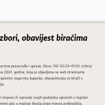
zbori, obavijest biračima
arstva pravosuđa i uprave, Klasa: 012-02/24-01/01, Urbroj:
a 2024. godine, koja je objavljena na web stranicama
rapinsko-zagorske županije, obavještavaju se birači s
je:
ti dopunu ili ispravak svojih podataka upisanih u registar
emeni upis u registar birača izvan mjesta prebivališta,