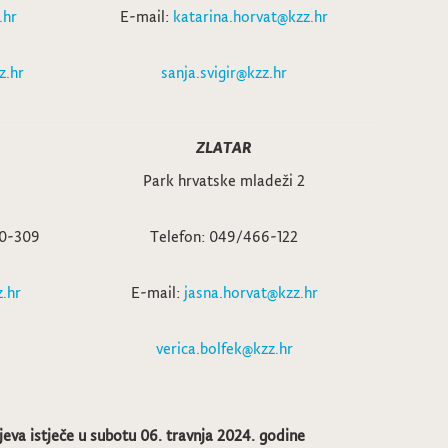
.hr
E-mail:
katarina.horvat@kzz.hr
z.hr
sanja.svigir@kzz.hr
ZLATAR
Park hrvatske mladeži 2
50-309
Telefon: 049/466-122
.hr
E-mail:
jasna.horvat@kzz.hr
verica.bolfek@kzz.hr
eva istječe u
subotu 06. travnja 2024. godine