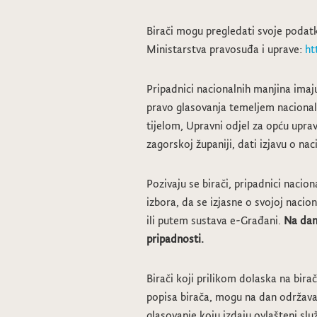
Birači mogu pregledati svoje podatke
Ministarstva pravosuđa i uprave:
ht
Pripadnici nacionalnih manjina ima
pravo glasovanja temeljem nacional
tijelom, Upravni odjel za opću upra
zagorskoj županiji, dati izjavu o nac
Pozivaju se birači, pripadnici nacio
izbora, da se izjasne o svojoj naci
ili putem sustava e-Građani.
Na dan 
pripadnosti.
Birači koji prilikom dolaska na bira
popisa birača, mogu na dan održava
glasovanje koju izdaju ovlašteni sl