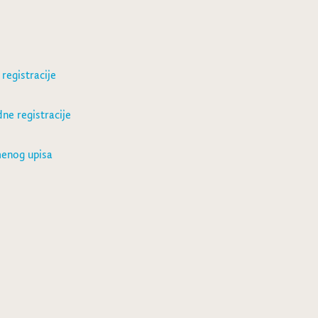
registracije
ne registracije
menog upisa