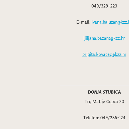
049/329-223
E-mail:
ivana.haluzan@kzz.
ljiljana.bazant@kzz.hr
brigita.kovacec@kzz.hr
DONJA STUBICA
Trg Matije Gupca 20
Telefon: 049/286-124