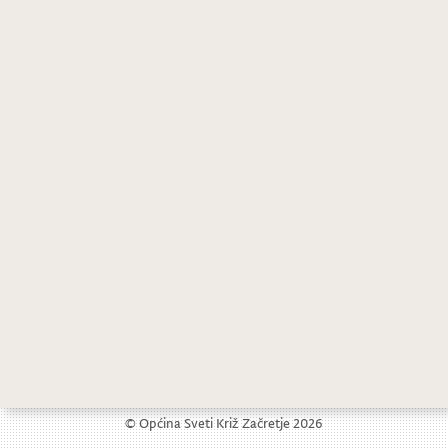
Obavijest o održavanju vježbe evakuacije, spašavanja, gašenja požara te sanacije opasnih tvari
OBAVIJEST o zatvaranju dijela Javnog poziva za dodjelu potpora u poljoprivredi za 2024. godinu
© Općina Sveti Križ Začretje 2026