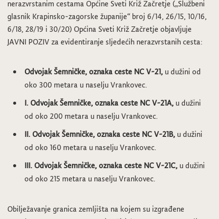
nerazvrstanim cestama Općine Sveti Križ Začretje („Službeni
glasnik Krapinsko-zagorske županije“ broj 6/14, 26/15, 10/16,
6/18, 28/19 i 30/20) Općina Sveti Križ Začretje objavljuje
JAVNI POZIV za evidentiranje sljedećih nerazvrstanih cesta:
Odvojak Šemničke,
oznaka ceste
NC V-21
,
u dužini od
oko 300 metara u naselju Vrankovec.
I. Odvojak Šemničke,
oznaka ceste
NC V-21A
,
u dužini
od oko 200 metara u naselju Vrankovec.
II. Odvojak Šemničke,
oznaka ceste
NC V-21B
,
u dužini
od oko 160 metara u naselju Vrankovec.
III. Odvojak Šemničke,
oznaka ceste
NC V-21C
,
u dužini
od oko 215 metara u naselju Vrankovec.
Obilježavanje granica zemljišta na kojem su izgrađene