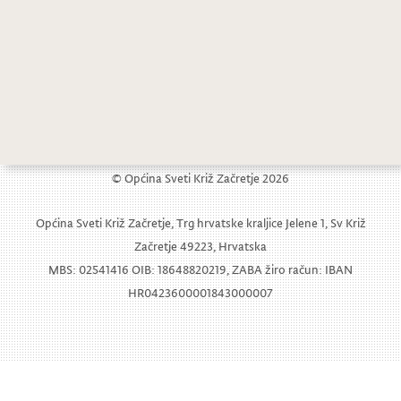
Javni poziv za financiranje programskih sadržaja elektroničkih medija u 2025. godini.
22. sjednica Općinskog vijeća
© Općina Sveti Križ Začretje 2026
Općina Sveti Križ Začretje, Trg hrvatske kraljice Jelene 1, Sv Križ
Začretje 49223, Hrvatska
MBS: 02541416 OIB: 18648820219, ZABA žiro račun: IBAN
HR0423600001843000007